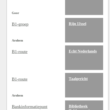
Goor
B1-groep
Rijn IJssel
Arnhem
B1-route
Echt Nederlands
B1-route
Taalgericht
Arnhem
Bankinformatiepunt
Bibliotheek