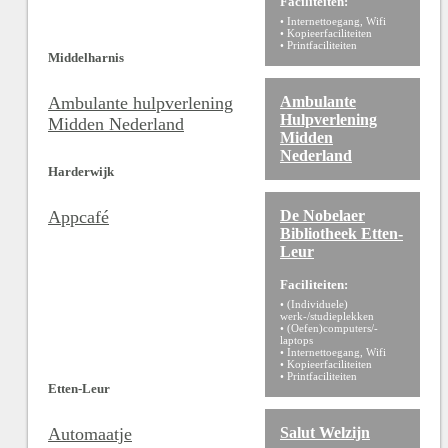
Faciliteiten:
• Internettoegang, Wifi
• Kopieerfaciliteiten
• Printfaciliteiten
Middelharnis
Ambulante hulpverlening
Ambulante
Hulpverlening
Midden Nederland
Midden
Nederland
Harderwijk
Appcafé
De Nobelaer
Bibliotheek Etten-
Leur
Faciliteiten:
• (Individuele)
werk-/studieplekken
• (Oefen)computers/-
laptops
• Internettoegang, Wifi
• Kopieerfaciliteiten
• Printfaciliteiten
Etten-Leur
Automaatje
Salut Welzijn