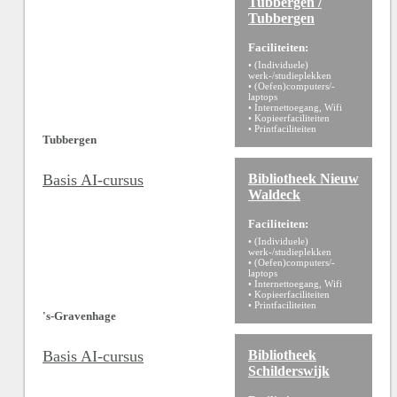
Tubbergen /
Tubbergen
Faciliteiten:
• (Individuele)
werk-/studieplekken
• (Oefen)computers/-
laptops
• Internettoegang, Wifi
• Kopieerfaciliteiten
• Printfaciliteiten
Tubbergen
Basis AI-cursus
Bibliotheek Nieuw
Waldeck
Faciliteiten:
• (Individuele)
werk-/studieplekken
• (Oefen)computers/-
laptops
• Internettoegang, Wifi
• Kopieerfaciliteiten
• Printfaciliteiten
's-Gravenhage
Basis AI-cursus
Bibliotheek
Schilderswijk