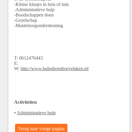
-Kleine klusjes in huis of tuin
-Administratieve hulp
-Boodschappen doen
-Gezelschap
-Mantelzorgondersteuning
T:
0612476443
E:
W:
http://www.hulpdiensthoevelaken.nl/
Activiteiten
•
Administratieve hulp
Terug naar vorige pagina