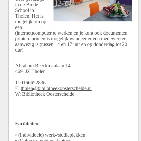
in de Brede
School in
Tholen. Het is
mogelijk om op
een
(internet)computer te werken en je kunt ook documenten
printen. printen is mogelijk wanneer er een medewerker
aanwezig is (tussen 14 en 17 uur en op donderdag tot 20
uur).
Abraham Beeckmanlaan
14
4691JZ
Tholen
T:
0166652836
E:
tholen@bibliotheekoosterschelde.nl
W:
Bibliotheek Oosterschelde
Faciliteiten
• (Individuele) werk-/studieplekken
• (Oefen)computers/-laptops