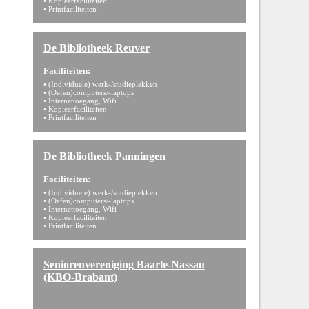
• Kopieerfaciliteiten
• Printfaciliteiten
De Bibliotheek Reuver
Faciliteiten:
• (Individuele) werk-/studieplekken
• (Oefen)computers/-laptops
• Internettoegang, Wifi
• Kopieerfaciliteiten
• Printfaciliteiten
De Bibliotheek Panningen
Faciliteiten:
• (Individuele) werk-/studieplekken
• (Oefen)computers/-laptops
• Internettoegang, Wifi
• Kopieerfaciliteiten
• Printfaciliteiten
Seniorenvereniging Baarle-Nassau
(KBO-Brabant)