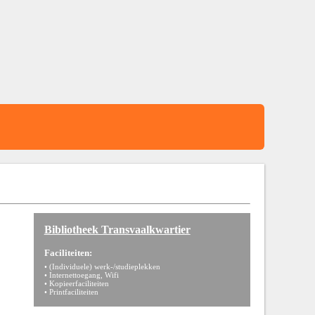
Bibliotheek Transvaalkwartier
Faciliteiten:
• (Individuele) werk-/studieplekken
• Internettoegang, Wifi
• Kopieerfaciliteiten
• Printfaciliteiten