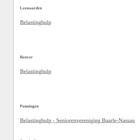
Leeuwarden
Belastinghulp
Reuver
Belastinghulp
Panningen
Belastinghulp - Seniorenvereniging Baarle-Nassau